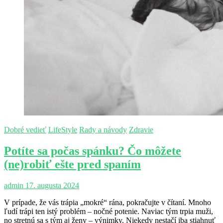
Dobré vedieť
LifeStyle
Rady a návody
Zdravie
Potíte sa počas spánku? Čo môžete
(ne)robiť ešte pred spaním
admin
17. augusta 2024
V prípade, že vás trápia „mokré“ rána, pokračujte v čítaní. Mnoho
ľudí trápi ten istý problém – nočné potenie. Naviac tým trpia muži,
no stretnú sa s tým aj ženy – výnimky. Niekedy nestačí iba stiahnuť