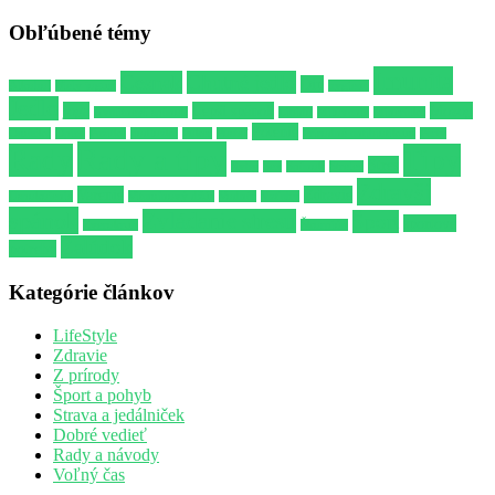
Obľúbené témy
Imunita
Cesnak
Chutné jedlo
Dip
Alkohol
Biely jogurt
hygiena
Jedlo
joga
Lepší spánok
Mozog
Kvalitnejší spánok
Libido
Milovanie
Minerálka
Potenie
Omáčka
Opica
Pažitka
podložka
Poker
Posteľ
Prírodné antibiotikum
Párty
Rady a tipy
Rady
Tipy
Stres
Ryby
Sex
Spánok
Strelec
Zdravší
Varenie
Zdravie
Uspokojenie
Vitamínový džús
Vodnár
Vzťahy
spánok
Zvládanie stresu
Šport
športové
Zverokruh
Škorpión
Žalúdok
potreby
Kategórie článkov
LifeStyle
Zdravie
Z prírody
Šport a pohyb
Strava a jedálniček
Dobré vedieť
Rady a návody
Voľný čas