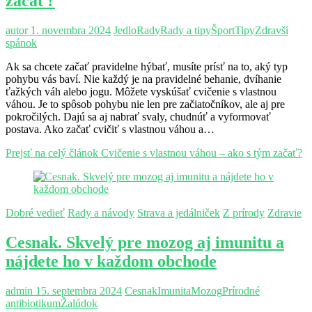
začať?
autor
1. novembra 2024
Jedlo
Rady
Rady a tipy
Šport
Tipy
Zdravší
spánok
Ak sa chcete začať pravidelne hýbať, musíte prísť na to, aký typ
pohybu vás baví. Nie každý je na pravidelné behanie, dvíhanie
ťažkých váh alebo jogu. Môžete vyskúšať cvičenie s vlastnou
váhou. Je to spôsob pohybu nie len pre začiatočníkov, ale aj pre
pokročilých. Dajú sa aj nabrať svaly, chudnúť a vyformovať
postava. Ako začať cvičiť s vlastnou váhou a…
Prejsť na celý článok
Cvičenie s vlastnou váhou – ako s tým začať?
Dobré vedieť
Rady a návody
Strava a jedálniček
Z prírody
Zdravie
Cesnak. Skvelý pre mozog aj imunitu a
nájdete ho v každom obchode
admin
15. septembra 2024
Cesnak
Imunita
Mozog
Prírodné
antibiotikum
Žalúdok