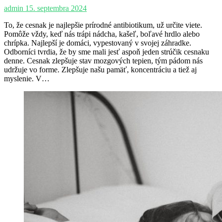
admin
15. septembra 2024
To, že cesnak je najlepšie prírodné antibiotikum, už určite viete.
Pomôže vždy, keď nás trápi nádcha, kašeľ, boľavé hrdlo alebo
chrípka. Najlepší je domáci, vypestovaný v svojej záhradke.
Odborníci tvrdia, že by sme mali jesť aspoň jeden strúčik cesnaku
denne. Cesnak zlepšuje stav mozgových tepien, tým pádom nás
udržuje vo forme. Zlepšuje našu pamäť, koncentráciu a tiež aj
myslenie. V…