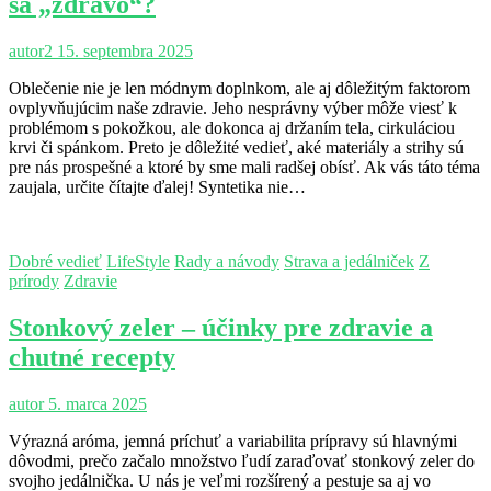
sa „zdravo“?
autor2
15. septembra 2025
Oblečenie nie je len módnym doplnkom, ale aj dôležitým faktorom
ovplyvňujúcim naše zdravie. Jeho nesprávny výber môže viesť k
problémom s pokožkou, ale dokonca aj držaním tela, cirkuláciou
krvi či spánkom. Preto je dôležité vedieť, aké materiály a strihy sú
pre nás prospešné a ktoré by sme mali radšej obísť. Ak vás táto téma
zaujala, určite čítajte ďalej! Syntetika nie…
Dobré vedieť
LifeStyle
Rady a návody
Strava a jedálniček
Z
prírody
Zdravie
Stonkový zeler – účinky pre zdravie a
chutné recepty
autor
5. marca 2025
Výrazná aróma, jemná príchuť a variabilita prípravy sú hlavnými
dôvodmi, prečo začalo množstvo ľudí zaraďovať stonkový zeler do
svojho jedálnička. U nás je veľmi rozšírený a pestuje sa aj vo