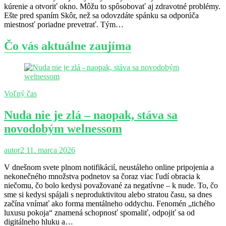
kúrenie a otvoriť okno. Môžu to spôsobovať aj zdravotné problémy.
Ešte pred spaním Skôr, než sa odovzdáte spánku sa odporúča
miestnosť poriadne prevetrať. Tým…
Čo vás aktuálne zaujíma
Voľný čas
Nuda nie je zlá – naopak, stáva sa
novodobým welnessom
autor2
11. marca 2026
V dnešnom svete plnom notifikácií, neustáleho online pripojenia a
nekonečného množstva podnetov sa čoraz viac ľudí obracia k
niečomu, čo bolo kedysi považované za negatívne – k nude. To, čo
sme si kedysi spájali s neproduktivitou alebo stratou času, sa dnes
začína vnímať ako forma mentálneho oddychu. Fenomén „tichého
luxusu pokoja“ znamená schopnosť spomaliť, odpojiť sa od
digitálneho hluku a…