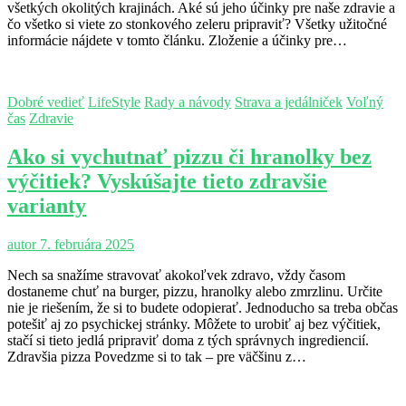
všetkých okolitých krajinách. Aké sú jeho účinky pre naše zdravie a
čo všetko si viete zo stonkového zeleru pripraviť? Všetky užitočné
informácie nájdete v tomto článku. Zloženie a účinky pre…
Dobré vedieť
LifeStyle
Rady a návody
Strava a jedálniček
Voľný
čas
Zdravie
Ako si vychutnať pizzu či hranolky bez
výčitiek? Vyskúšajte tieto zdravšie
varianty
autor
7. februára 2025
Nech sa snažíme stravovať akokoľvek zdravo, vždy časom
dostaneme chuť na burger, pizzu, hranolky alebo zmrzlinu. Určite
nie je riešením, že si to budete odopierať. Jednoducho sa treba občas
potešiť aj zo psychickej stránky. Môžete to urobiť aj bez výčitiek,
stačí si tieto jedlá pripraviť doma z tých správnych ingrediencií.
Zdravšia pizza Povedzme si to tak – pre väčšinu z…