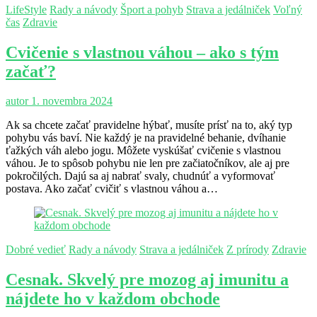
LifeStyle
Rady a návody
Šport a pohyb
Strava a jedálniček
Voľný
čas
Zdravie
Cvičenie s vlastnou váhou – ako s tým
začať?
autor
1. novembra 2024
Ak sa chcete začať pravidelne hýbať, musíte prísť na to, aký typ
pohybu vás baví. Nie každý je na pravidelné behanie, dvíhanie
ťažkých váh alebo jogu. Môžete vyskúšať cvičenie s vlastnou
váhou. Je to spôsob pohybu nie len pre začiatočníkov, ale aj pre
pokročilých. Dajú sa aj nabrať svaly, chudnúť a vyformovať
postava. Ako začať cvičiť s vlastnou váhou a…
Dobré vedieť
Rady a návody
Strava a jedálniček
Z prírody
Zdravie
Cesnak. Skvelý pre mozog aj imunitu a
nájdete ho v každom obchode