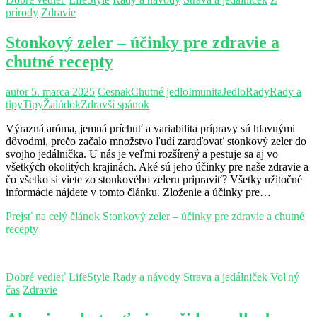
prírody
Zdravie
Stonkový zeler – účinky pre zdravie a
chutné recepty
autor
5. marca 2025
Cesnak
Chutné jedlo
Imunita
Jedlo
Rady
Rady a
tipy
Tipy
Žalúdok
Zdravší spánok
Výrazná aróma, jemná príchuť a variabilita prípravy sú hlavnými
dôvodmi, prečo začalo množstvo ľudí zaraďovať stonkový zeler do
svojho jedálnička. U nás je veľmi rozšírený a pestuje sa aj vo
všetkých okolitých krajinách. Aké sú jeho účinky pre naše zdravie a
čo všetko si viete zo stonkového zeleru pripraviť? Všetky užitočné
informácie nájdete v tomto článku. Zloženie a účinky pre…
Prejsť na celý článok
Stonkový zeler – účinky pre zdravie a chutné
recepty
Dobré vedieť
LifeStyle
Rady a návody
Strava a jedálniček
Voľný
čas
Zdravie