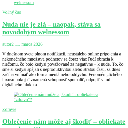
Voľný čas
Nuda nie je zlá – naopak, stáva sa
novodobým welnessom
autor2
11. marca 2026
V dnešnom svete plnom notifikácií, neustáleho online pripojenia a
nekonečného množstva podnetov sa čoraz viac ľudí obracia k
niečomu, čo bolo kedysi považované za negatívne – k nude. To, čo
sme si kedysi spájali s neproduktivitou alebo stratou času, sa dnes
začína vnímať ako forma mentálneho oddychu. Fenomén „tichého
luxusu pokoja“ znamená schopnosť spomaliť, odpojiť sa od
digitálneho hluku a…
Zdravie
Oblečenie nám môže aj škodiť – obliekate