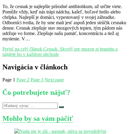
To, že cesnak je najlepšie prírodné antibiotikum, už určite viete.
Pomôže vždy, keď nás trápi nádcha, kašeľ, boľavé hrdlo alebo
chrípka. Najlepší je domáci, vypestovaný v svojej záhradke.
Odborníci tvrdia, že by sme mali jesť aspoň jeden strúčik cesnaku
denne. Cesnak zlepšuje stav mozgových tepien, tým pádom nás
udržuje vo forme. Zlepšuje našu pamäť, koncentráciu a tiež aj
myslenie. V…
Prejsť na celý článok
Cesnak. Skvelý pre mozog aj imunitu a
nájdete ho v každom obchode
Navigácia v článkoch
Page
1
Page
2
Page
3
Next page
Čo potrebujete nájsť?
Mohlo by sa vám páčiť