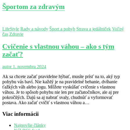
Športom za zdravým
LifeStyle
Rady a návody
Šport a pohyb
Strava a jedálniček
Voľný
čas
Zdravie
Cvičenie s vlastnou váhou – ako s tým
začať?
autor
1. novembra 2024
Ak sa chcete začať pravidelne hýbať, musíte prísť na to, aký typ
pohybu vás baví. Nie každý je na pravidelné behanie, dvíhanie
ťažkých váh alebo jogu. Môžete vyskúšať cvičenie s vlastnou
váhou. Je to spôsob pohybu nie len pre začiatočníkov, ale aj pre
pokročilých. Dajú sa aj nabrať svaly, chudnúť a vyformovať
postava. Ako začať cvičiť s vlastnou váhou a…
Viac informácii
Najnovšie články