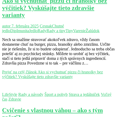
Ako si vychutnať pizzu či hranolky bez
výčitiek? Vyskúšajte tieto zdravšie
varianty
autor
7. februára 2025
Cesnak
Chutné
jedlo
Dip
Imunita
Jedlo
Rady
Rady a tipy
Tipy
Varenie
Žalúdok
Nech sa snažíme stravovať akokoľvek zdravo, vždy časom
dostaneme chuť na burger, pizzu, hranolky alebo zmrzlinu. Určite
nie je riešením, že si to budete odopierať. Jednoducho sa treba občas
potešiť aj zo psychickej stránky. Môžete to urobiť aj bez výčitiek,
stačí si tieto jedlá pripraviť doma z tých správnych ingrediencií.
Zdravšia pizza Povedzme si to tak – pre väčšinu z…
Prejsť na celý článok
Ako si vychutnať pizzu či hranolky bez
výčitiek? Vyskúšajte tieto zdravšie varianty
LifeStyle
Rady a návody
Šport a pohyb
Strava a jedálniček
Voľný
čas
Zdravie
Cvičenie s vlastnou váhou – ako s tým