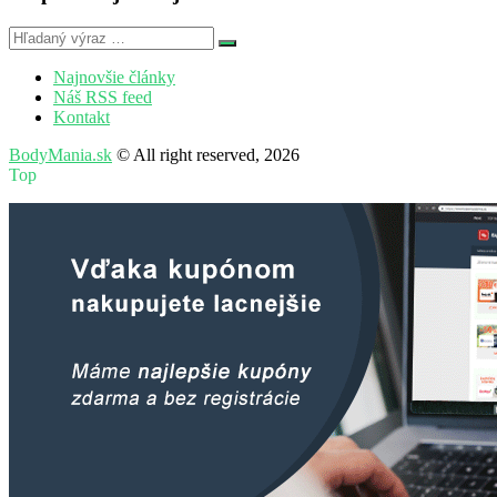
Najnovšie články
Náš RSS feed
Kontakt
BodyMania.sk
© All right reserved, 2026
Top