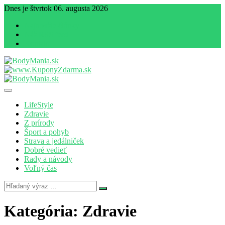
Dnes je štvrtok 06. augusta 2026
Najnovšie články
Náš RSS feed
Kontakt
Magazín zdravia a životného štýlu
BodyMania.sk
LifeStyle
Zdravie
Z prírody
Šport a pohyb
Strava a jedálniček
Dobré vedieť
Rady a návody
Voľný čas
Kategória:
Zdravie