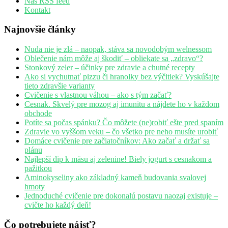
Náš RSS feed
Kontakt
Najnovšie články
Nuda nie je zlá – naopak, stáva sa novodobým welnessom
Oblečenie nám môže aj škodiť – obliekate sa „zdravo“?
Stonkový zeler – účinky pre zdravie a chutné recepty
Ako si vychutnať pizzu či hranolky bez výčitiek? Vyskúšajte
tieto zdravšie varianty
Cvičenie s vlastnou váhou – ako s tým začať?
Cesnak. Skvelý pre mozog aj imunitu a nájdete ho v každom
obchode
Potíte sa počas spánku? Čo môžete (ne)robiť ešte pred spaním
Zdravie vo vyššom veku – čo všetko pre neho musíte urobiť
Domáce cvičenie pre začiatočníkov: Ako začať a držať sa
plánu
Najlepší dip k mäsu aj zelenine! Biely jogurt s cesnakom a
pažitkou
Aminokyseliny ako základný kameň budovania svalovej
hmoty
Jednoduché cvičenie pre dokonalú postavu naozaj existuje –
cvičte ho každý deň!
Čo potrebujete nájsť?