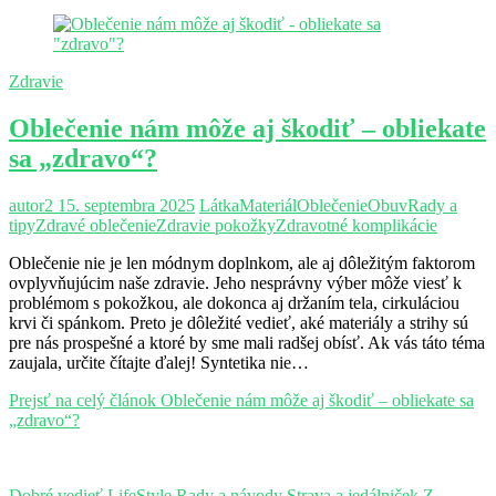
Zdravie
Oblečenie nám môže aj škodiť – obliekate
sa „zdravo“?
autor2
15. septembra 2025
Látka
Materiál
Oblečenie
Obuv
Rady a
tipy
Zdravé oblečenie
Zdravie pokožky
Zdravotné komplikácie
Oblečenie nie je len módnym doplnkom, ale aj dôležitým faktorom
ovplyvňujúcim naše zdravie. Jeho nesprávny výber môže viesť k
problémom s pokožkou, ale dokonca aj držaním tela, cirkuláciou
krvi či spánkom. Preto je dôležité vedieť, aké materiály a strihy sú
pre nás prospešné a ktoré by sme mali radšej obísť. Ak vás táto téma
zaujala, určite čítajte ďalej! Syntetika nie…
Prejsť na celý článok
Oblečenie nám môže aj škodiť – obliekate sa
„zdravo“?
Dobré vedieť
LifeStyle
Rady a návody
Strava a jedálniček
Z