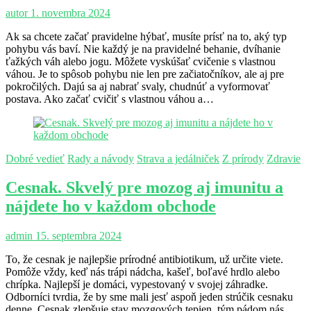
autor
1. novembra 2024
Ak sa chcete začať pravidelne hýbať, musíte prísť na to, aký typ
pohybu vás baví. Nie každý je na pravidelné behanie, dvíhanie
ťažkých váh alebo jogu. Môžete vyskúšať cvičenie s vlastnou
váhou. Je to spôsob pohybu nie len pre začiatočníkov, ale aj pre
pokročilých. Dajú sa aj nabrať svaly, chudnúť a vyformovať
postava. Ako začať cvičiť s vlastnou váhou a…
Dobré vedieť
Rady a návody
Strava a jedálniček
Z prírody
Zdravie
Cesnak. Skvelý pre mozog aj imunitu a
nájdete ho v každom obchode
admin
15. septembra 2024
To, že cesnak je najlepšie prírodné antibiotikum, už určite viete.
Pomôže vždy, keď nás trápi nádcha, kašeľ, boľavé hrdlo alebo
chrípka. Najlepší je domáci, vypestovaný v svojej záhradke.
Odborníci tvrdia, že by sme mali jesť aspoň jeden strúčik cesnaku
denne. Cesnak zlepšuje stav mozgových tepien, tým pádom nás