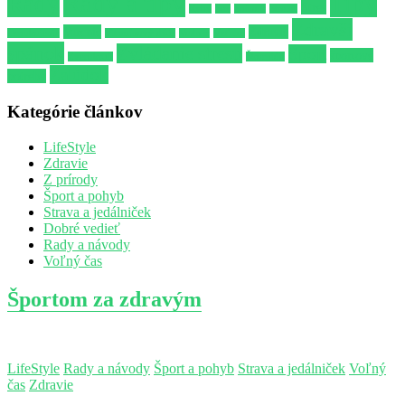
Rady a tipy
Rady
Tipy
Stres
Ryby
Sex
Spánok
Strelec
Zdravší
Varenie
Zdravie
Uspokojenie
Vitamínový džús
Vodnár
Vzťahy
spánok
Zvládanie stresu
Šport
športové
Zverokruh
Škorpión
Žalúdok
potreby
Kategórie článkov
LifeStyle
Zdravie
Z prírody
Šport a pohyb
Strava a jedálniček
Dobré vedieť
Rady a návody
Voľný čas
Športom za zdravým
LifeStyle
Rady a návody
Šport a pohyb
Strava a jedálniček
Voľný
čas
Zdravie