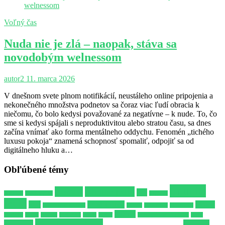
Voľný čas
Nuda nie je zlá – naopak, stáva sa
novodobým welnessom
autor2
11. marca 2026
V dnešnom svete plnom notifikácií, neustáleho online pripojenia a
nekonečného množstva podnetov sa čoraz viac ľudí obracia k
niečomu, čo bolo kedysi považované za negatívne – k nude. To, čo
sme si kedysi spájali s neproduktivitou alebo stratou času, sa dnes
začína vnímať ako forma mentálneho oddychu. Fenomén „tichého
luxusu pokoja“ znamená schopnosť spomaliť, odpojiť sa od
digitálneho hluku a…
Obľúbené témy
Imunita
Cesnak
Chutné jedlo
Dip
Alkohol
Biely jogurt
hygiena
Jedlo
joga
Lepší spánok
Mozog
Kvalitnejší spánok
Libido
Milovanie
Minerálka
Potenie
Omáčka
Opica
Pažitka
podložka
Poker
Posteľ
Prírodné antibiotikum
Párty