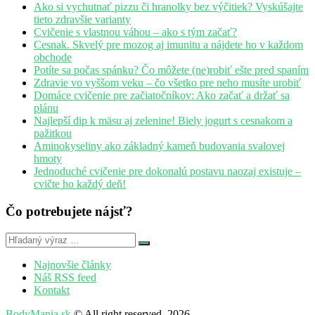
Ako si vychutnať pizzu či hranolky bez výčitiek? Vyskúšajte
tieto zdravšie varianty
Cvičenie s vlastnou váhou – ako s tým začať?
Cesnak. Skvelý pre mozog aj imunitu a nájdete ho v každom
obchode
Potíte sa počas spánku? Čo môžete (ne)robiť ešte pred spaním
Zdravie vo vyššom veku – čo všetko pre neho musíte urobiť
Domáce cvičenie pre začiatočníkov: Ako začať a držať sa
plánu
Najlepší dip k mäsu aj zelenine! Biely jogurt s cesnakom a
pažitkou
Aminokyseliny ako základný kameň budovania svalovej
hmoty
Jednoduché cvičenie pre dokonalú postavu naozaj existuje –
cvičte ho každý deň!
Čo potrebujete nájsť?
Najnovšie články
Náš RSS feed
Kontakt
BodyMania.sk
© All right reserved, 2026