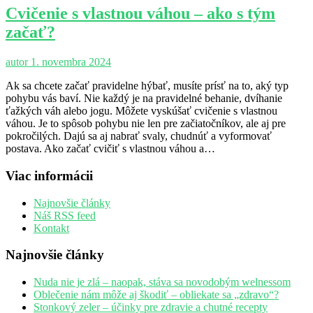
Cvičenie s vlastnou váhou – ako s tým
začať?
autor
1. novembra 2024
Ak sa chcete začať pravidelne hýbať, musíte prísť na to, aký typ
pohybu vás baví. Nie každý je na pravidelné behanie, dvíhanie
ťažkých váh alebo jogu. Môžete vyskúšať cvičenie s vlastnou
váhou. Je to spôsob pohybu nie len pre začiatočníkov, ale aj pre
pokročilých. Dajú sa aj nabrať svaly, chudnúť a vyformovať
postava. Ako začať cvičiť s vlastnou váhou a…
Viac informácii
Najnovšie články
Náš RSS feed
Kontakt
Najnovšie články
Nuda nie je zlá – naopak, stáva sa novodobým welnessom
Oblečenie nám môže aj škodiť – obliekate sa „zdravo“?
Stonkový zeler – účinky pre zdravie a chutné recepty