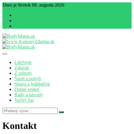
Dnes je štvrtok 06. augusta 2026
Najnovšie články
Náš RSS feed
Kontakt
Magazín zdravia a životného štýlu
BodyMania.sk
LifeStyle
Zdravie
Z prírody
Šport a pohyb
Strava a jedálniček
Dobré vedieť
Rady a návody
Voľný čas
Kontakt