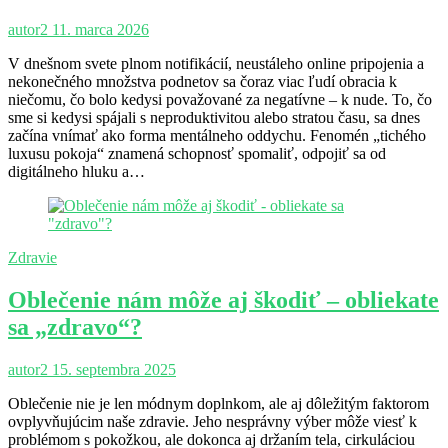
autor2
11. marca 2026
V dnešnom svete plnom notifikácií, neustáleho online pripojenia a
nekonečného množstva podnetov sa čoraz viac ľudí obracia k
niečomu, čo bolo kedysi považované za negatívne – k nude. To, čo
sme si kedysi spájali s neproduktivitou alebo stratou času, sa dnes
začína vnímať ako forma mentálneho oddychu. Fenomén „tichého
luxusu pokoja“ znamená schopnosť spomaliť, odpojiť sa od
digitálneho hluku a…
Zdravie
Oblečenie nám môže aj škodiť – obliekate
sa „zdravo“?
autor2
15. septembra 2025
Oblečenie nie je len módnym doplnkom, ale aj dôležitým faktorom
ovplyvňujúcim naše zdravie. Jeho nesprávny výber môže viesť k
problémom s pokožkou, ale dokonca aj držaním tela, cirkuláciou