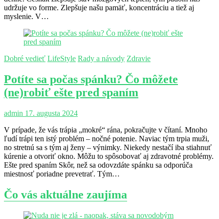
udržuje vo forme. Zlepšuje našu pamäť, koncentráciu a tiež aj
myslenie. V…
Dobré vedieť
LifeStyle
Rady a návody
Zdravie
Potíte sa počas spánku? Čo môžete
(ne)robiť ešte pred spaním
admin
17. augusta 2024
V prípade, že vás trápia „mokré“ rána, pokračujte v čítaní. Mnoho
ľudí trápi ten istý problém – nočné potenie. Naviac tým trpia muži,
no stretnú sa s tým aj ženy – výnimky. Niekedy nestačí iba stiahnuť
kúrenie a otvoriť okno. Môžu to spôsobovať aj zdravotné problémy.
Ešte pred spaním Skôr, než sa odovzdáte spánku sa odporúča
miestnosť poriadne prevetrať. Tým…
Čo vás aktuálne zaujíma