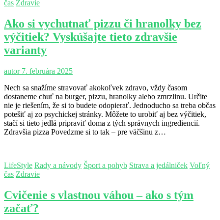
čas
Zdravie
Ako si vychutnať pizzu či hranolky bez
výčitiek? Vyskúšajte tieto zdravšie
varianty
autor
7. februára 2025
Nech sa snažíme stravovať akokoľvek zdravo, vždy časom
dostaneme chuť na burger, pizzu, hranolky alebo zmrzlinu. Určite
nie je riešením, že si to budete odopierať. Jednoducho sa treba občas
potešiť aj zo psychickej stránky. Môžete to urobiť aj bez výčitiek,
stačí si tieto jedlá pripraviť doma z tých správnych ingrediencií.
Zdravšia pizza Povedzme si to tak – pre väčšinu z…
LifeStyle
Rady a návody
Šport a pohyb
Strava a jedálniček
Voľný
čas
Zdravie
Cvičenie s vlastnou váhou – ako s tým
začať?