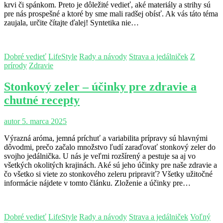
krvi či spánkom. Preto je dôležité vedieť, aké materiály a strihy sú
pre nás prospešné a ktoré by sme mali radšej obísť. Ak vás táto téma
zaujala, určite čítajte ďalej! Syntetika nie…
Dobré vedieť
LifeStyle
Rady a návody
Strava a jedálniček
Z
prírody
Zdravie
Stonkový zeler – účinky pre zdravie a
chutné recepty
autor
5. marca 2025
Výrazná aróma, jemná príchuť a variabilita prípravy sú hlavnými
dôvodmi, prečo začalo množstvo ľudí zaraďovať stonkový zeler do
svojho jedálnička. U nás je veľmi rozšírený a pestuje sa aj vo
všetkých okolitých krajinách. Aké sú jeho účinky pre naše zdravie a
čo všetko si viete zo stonkového zeleru pripraviť? Všetky užitočné
informácie nájdete v tomto článku. Zloženie a účinky pre…
Dobré vedieť
LifeStyle
Rady a návody
Strava a jedálniček
Voľný