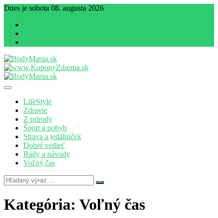
Dnes je sobota 08. augusta 2026
Najnovšie články
Náš RSS feed
Kontakt
Magazín zdravia a životného štýlu
BodyMania.sk
LifeStyle
Zdravie
Z prírody
Šport a pohyb
Strava a jedálniček
Dobré vedieť
Rady a návody
Voľný čas
Kategória:
Voľný čas