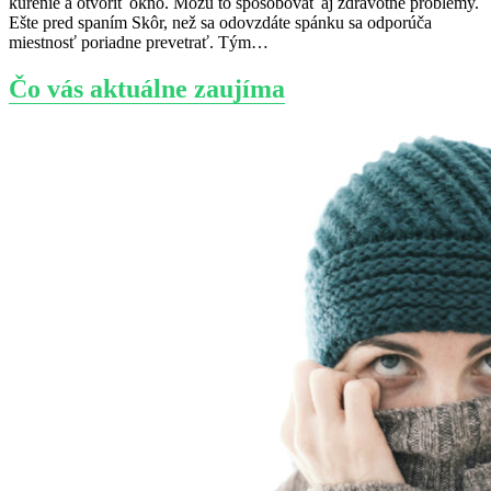
kúrenie a otvoriť okno. Môžu to spôsobovať aj zdravotné problémy.
Ešte pred spaním Skôr, než sa odovzdáte spánku sa odporúča
miestnosť poriadne prevetrať. Tým…
Čo vás aktuálne zaujíma