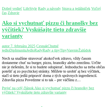
Dobré vedieť
LifeStyle
Rady a návody
Strava a jedálniček
Voľný
čas
Zdravie
Ako si vychutnať pizzu či hranolky bez
výčitiek? Vyskúšajte tieto zdravšie
varianty
autor
7. februára 2025
Cesnak
Chutné
jedlo
Dip
Imunita
Jedlo
Rady
Rady a tipy
Tipy
Varenie
Žalúdok
Nech sa snažíme stravovať akokoľvek zdravo, vždy časom
dostaneme chuť na burger, pizzu, hranolky alebo zmrzlinu. Určite
nie je riešením, že si to budete odopierať. Jednoducho sa treba občas
potešiť aj zo psychickej stránky. Môžete to urobiť aj bez výčitiek,
stačí si tieto jedlá pripraviť doma z tých správnych ingrediencií.
Zdravšia pizza Povedzme si to tak – pre väčšinu z…
Prejsť na celý článok
Ako si vychutnať pizzu či hranolky bez
výčitiek? Vyskúšajte tieto zdravšie varianty