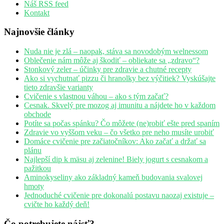
Náš RSS feed
Kontakt
Najnovšie články
Nuda nie je zlá – naopak, stáva sa novodobým welnessom
Oblečenie nám môže aj škodiť – obliekate sa „zdravo“?
Stonkový zeler – účinky pre zdravie a chutné recepty
Ako si vychutnať pizzu či hranolky bez výčitiek? Vyskúšajte
tieto zdravšie varianty
Cvičenie s vlastnou váhou – ako s tým začať?
Cesnak. Skvelý pre mozog aj imunitu a nájdete ho v každom
obchode
Potíte sa počas spánku? Čo môžete (ne)robiť ešte pred spaním
Zdravie vo vyššom veku – čo všetko pre neho musíte urobiť
Domáce cvičenie pre začiatočníkov: Ako začať a držať sa
plánu
Najlepší dip k mäsu aj zelenine! Biely jogurt s cesnakom a
pažitkou
Aminokyseliny ako základný kameň budovania svalovej
hmoty
Jednoduché cvičenie pre dokonalú postavu naozaj existuje –
cvičte ho každý deň!
Čo potrebujete nájsť?