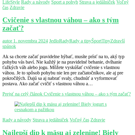
LifeStyle
Rady a návody
Šport a pohyb
Strava a jedálniček
Voľný
čas
Zdravie
Cvičenie s vlastnou váhou – ako s tým
začať?
autor
1. novembra 2024
Jedlo
Rady
Rady a tipy
Šport
Tipy
Zdravší
spánok
Ak sa chcete začať pravidelne hýbať, musíte prísť na to, aký typ
pohybu vás baví. Nie každý je na pravidelné behanie, dvíhanie
ťažkých váh alebo jogu. Môžete vyskúšať cvičenie s vlastnou
váhou. Je to spôsob pohybu nie len pre začiatočníkov, ale aj pre
pokročilých. Dajú sa aj nabrať svaly, chudnúť a vyformovať
postava. Ako začať cvičiť s vlastnou váhou a…
Prejsť na celý článok
Cvičenie s vlastnou váhou – ako s tým začať?
Rady a návody
Strava a jedálniček
Voľný čas
Zdravie
Najlepší dip k mäsu aj zelenine! Biely