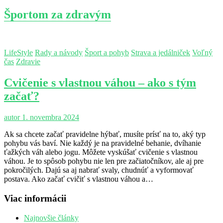
Športom za zdravým
LifeStyle
Rady a návody
Šport a pohyb
Strava a jedálniček
Voľný
čas
Zdravie
Cvičenie s vlastnou váhou – ako s tým
začať?
autor
1. novembra 2024
Ak sa chcete začať pravidelne hýbať, musíte prísť na to, aký typ
pohybu vás baví. Nie každý je na pravidelné behanie, dvíhanie
ťažkých váh alebo jogu. Môžete vyskúšať cvičenie s vlastnou
váhou. Je to spôsob pohybu nie len pre začiatočníkov, ale aj pre
pokročilých. Dajú sa aj nabrať svaly, chudnúť a vyformovať
postava. Ako začať cvičiť s vlastnou váhou a…
Viac informácii
Najnovšie články