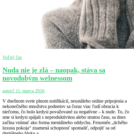
Voľný čas
Nuda nie je zlá – naopak, stáva sa
novodobým welnessom
autor2
11. marca 2026
V dnešnom svete plnom notifikácií, neustáleho online pripojenia a
nekonečného množstva podnetov sa čoraz viac ľudí obracia k
niečomu, čo bolo kedysi považované za negatívne – k nude. To, čo
sme si kedysi spájali s neproduktivitou alebo stratou času, sa dnes
začína vnímať ako forma mentálneho oddychu. Fenomén „tichého
luxusu pokoja“ znamená schopnosť spomaliť, odpojiť sa od
digitálneho hluku a…