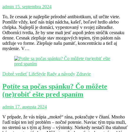
admin
15. septembra 2024
To, že cesnak je najlepšie prírodné antibiotikum, už určite viete.
Pomôže vždy, keď nás trápi nádcha, kašeľ, boľavé hrdlo alebo
chrípka. Najlepší je domáci, vypestovaný v svojej záhradke.
Odborníci tvrdia, že by sme mali jesť aspoň jeden strúčik cesnaku
denne. Cesnak zlepšuje stav mozgových tepien, tým pádom nás
udržuje vo forme. Zlepšuje našu pamäť, koncentráciu a tiež aj
myslenie. V…
Dobré vedieť
LifeStyle
Rady a návody
Zdravie
Potíte sa počas spánku? Čo môžete
(ne)robiť ešte pred spaním
admin
17. augusta 2024
V prípade, že vás trápia „mokré“ rána, pokračujte v čítaní. Mnoho
ľudí trápi ten istý problém – nočné potenie. Naviac tým trpia muži,
no stretnú sa s tým aj ženy – výnimky. Niekedy nestačí iba stiahnuť