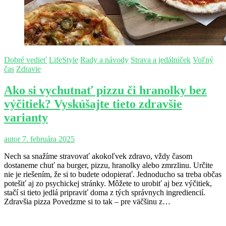
Dobré vedieť
LifeStyle
Rady a návody
Strava a jedálniček
Voľný
čas
Zdravie
Ako si vychutnať pizzu či hranolky bez
výčitiek? Vyskúšajte tieto zdravšie
varianty
autor
7. februára 2025
Nech sa snažíme stravovať akokoľvek zdravo, vždy časom
dostaneme chuť na burger, pizzu, hranolky alebo zmrzlinu. Určite
nie je riešením, že si to budete odopierať. Jednoducho sa treba občas
potešiť aj zo psychickej stránky. Môžete to urobiť aj bez výčitiek,
stačí si tieto jedlá pripraviť doma z tých správnych ingrediencií.
Zdravšia pizza Povedzme si to tak – pre väčšinu z…