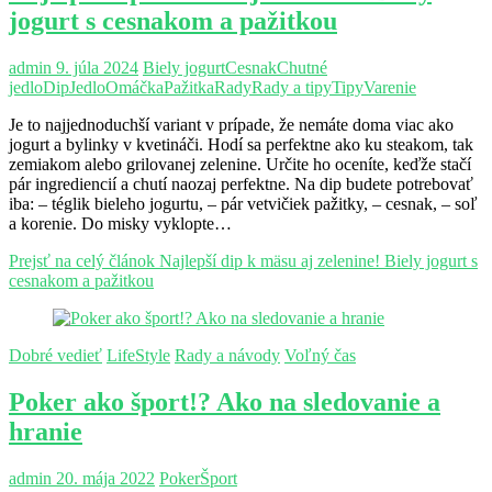
jogurt s cesnakom a pažitkou
admin
9. júla 2024
Biely jogurt
Cesnak
Chutné
jedlo
Dip
Jedlo
Omáčka
Pažitka
Rady
Rady a tipy
Tipy
Varenie
Je to najjednoduchší variant v prípade, že nemáte doma viac ako
jogurt a bylinky v kvetináči. Hodí sa perfektne ako ku steakom, tak
zemiakom alebo grilovanej zelenine. Určite ho oceníte, keďže stačí
pár ingrediencií a chutí naozaj perfektne. Na dip budete potrebovať
iba: – téglik bieleho jogurtu, – pár vetvičiek pažitky, – cesnak, – soľ
a korenie. Do misky vyklopte…
Prejsť na celý článok
Najlepší dip k mäsu aj zelenine! Biely jogurt s
cesnakom a pažitkou
Dobré vedieť
LifeStyle
Rady a návody
Voľný čas
Poker ako šport!? Ako na sledovanie a
hranie
admin
20. mája 2022
Poker
Šport