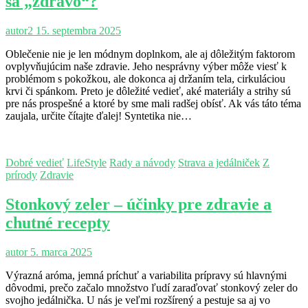
sa „zdravo“?
autor2
15. septembra 2025
Oblečenie nie je len módnym doplnkom, ale aj dôležitým faktorom
ovplyvňujúcim naše zdravie. Jeho nesprávny výber môže viesť k
problémom s pokožkou, ale dokonca aj držaním tela, cirkuláciou
krvi či spánkom. Preto je dôležité vedieť, aké materiály a strihy sú
pre nás prospešné a ktoré by sme mali radšej obísť. Ak vás táto téma
zaujala, určite čítajte ďalej! Syntetika nie…
Dobré vedieť
LifeStyle
Rady a návody
Strava a jedálniček
Z
prírody
Zdravie
Stonkový zeler – účinky pre zdravie a
chutné recepty
autor
5. marca 2025
Výrazná aróma, jemná príchuť a variabilita prípravy sú hlavnými
dôvodmi, prečo začalo množstvo ľudí zaraďovať stonkový zeler do
svojho jedálnička. U nás je veľmi rozšírený a pestuje sa aj vo