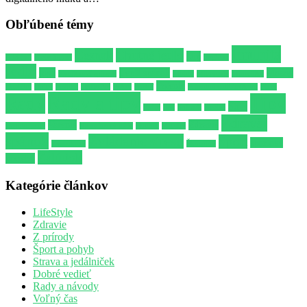
Obľúbené témy
Imunita
Cesnak
Chutné jedlo
Dip
Alkohol
Biely jogurt
hygiena
Jedlo
joga
Lepší spánok
Mozog
Kvalitnejší spánok
Libido
Milovanie
Minerálka
Potenie
Omáčka
Opica
Pažitka
podložka
Poker
Posteľ
Prírodné antibiotikum
Párty
Rady a tipy
Rady
Tipy
Stres
Ryby
Sex
Spánok
Strelec
Zdravší
Varenie
Zdravie
Uspokojenie
Vitamínový džús
Vodnár
Vzťahy
spánok
Zvládanie stresu
Šport
športové
Zverokruh
Škorpión
Žalúdok
potreby
Kategórie článkov
LifeStyle
Zdravie
Z prírody
Šport a pohyb
Strava a jedálniček
Dobré vedieť
Rady a návody
Voľný čas