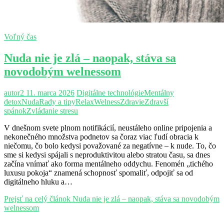
Voľný čas
Nuda nie je zlá – naopak, stáva sa
novodobým welnessom
autor2
11. marca 2026
Digitálne technológie
Mentálny
detox
Nuda
Rady a tipy
Relax
Welness
Zdravie
Zdravší
spánok
Zvládanie stresu
V dnešnom svete plnom notifikácií, neustáleho online pripojenia a
nekonečného množstva podnetov sa čoraz viac ľudí obracia k
niečomu, čo bolo kedysi považované za negatívne – k nude. To, čo
sme si kedysi spájali s neproduktivitou alebo stratou času, sa dnes
začína vnímať ako forma mentálneho oddychu. Fenomén „tichého
luxusu pokoja“ znamená schopnosť spomaliť, odpojiť sa od
digitálneho hluku a…
Prejsť na celý článok
Nuda nie je zlá – naopak, stáva sa novodobým
welnessom