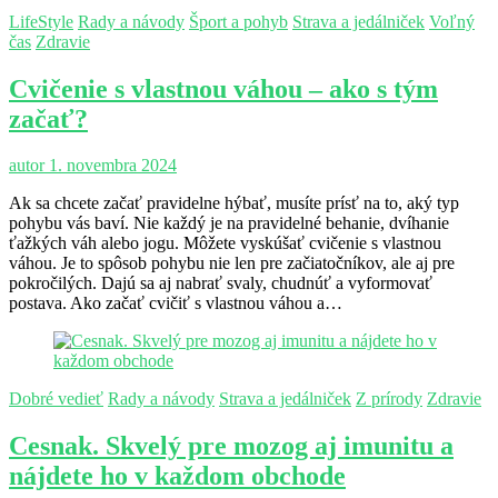
LifeStyle
Rady a návody
Šport a pohyb
Strava a jedálniček
Voľný
čas
Zdravie
Cvičenie s vlastnou váhou – ako s tým
začať?
autor
1. novembra 2024
Ak sa chcete začať pravidelne hýbať, musíte prísť na to, aký typ
pohybu vás baví. Nie každý je na pravidelné behanie, dvíhanie
ťažkých váh alebo jogu. Môžete vyskúšať cvičenie s vlastnou
váhou. Je to spôsob pohybu nie len pre začiatočníkov, ale aj pre
pokročilých. Dajú sa aj nabrať svaly, chudnúť a vyformovať
postava. Ako začať cvičiť s vlastnou váhou a…
Dobré vedieť
Rady a návody
Strava a jedálniček
Z prírody
Zdravie
Cesnak. Skvelý pre mozog aj imunitu a
nájdete ho v každom obchode