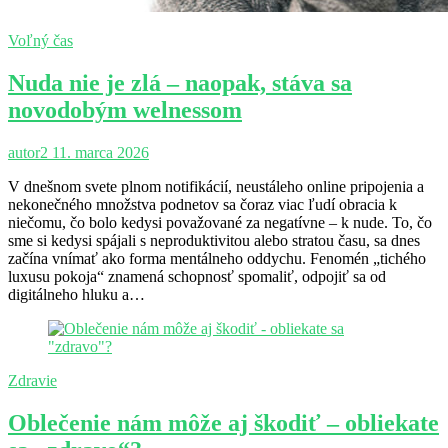
Voľný čas
Nuda nie je zlá – naopak, stáva sa
novodobým welnessom
autor2
11. marca 2026
V dnešnom svete plnom notifikácií, neustáleho online pripojenia a
nekonečného množstva podnetov sa čoraz viac ľudí obracia k
niečomu, čo bolo kedysi považované za negatívne – k nude. To, čo
sme si kedysi spájali s neproduktivitou alebo stratou času, sa dnes
začína vnímať ako forma mentálneho oddychu. Fenomén „tichého
luxusu pokoja“ znamená schopnosť spomaliť, odpojiť sa od
digitálneho hluku a…
Zdravie
Oblečenie nám môže aj škodiť – obliekate