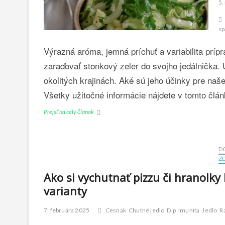
5.
sp
Výrazná aróma, jemná príchuť a variabilita prí
zaraďovať stonkový zeler do svojho jedálnička. 
okolitých krajinách. Aké sú jeho účinky pre naše
Všetky užitočné informácie nájdete v tomto člá
Prejsť na celý článok
S
t
o
n
D
k
Z
o
v
Ako si vychutnať pizzu či hranolky 
ý
varianty
z
e
7. februára 2025
Cesnak
Chutné jedlo
Dip
Imunita
Jedlo
R
l
e