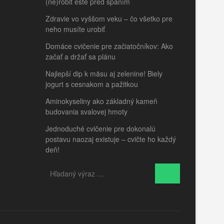
(ne)robiť ešte pred spaním
Zdravie vo vyššom veku – čo všetko pre
neho musíte urobiť
Domáce cvičenie pre začiatočníkov: Ako
začať a držať sa plánu
Najlepší dip k mäsu aj zelenine! Biely
jogurt s cesnakom a pažitkou
Aminokyseliny ako základný kameň
budovania svalovej hmoty
Jednoduché cvičenie pre dokonalú
postavu naozaj existuje – cvičte ho každý
deň!