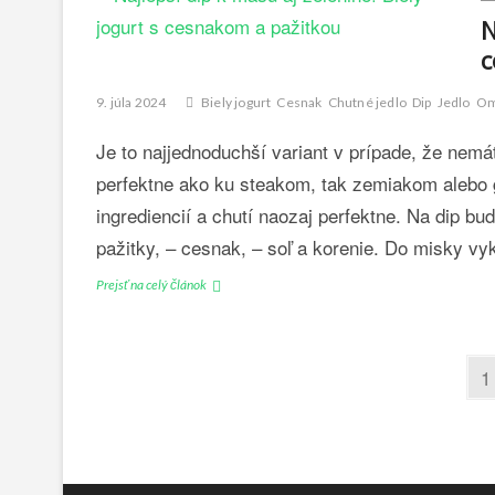
–
e
k
N
a
c
?
c
k
v
V
o
i
y
9. júla 2024
Biely jogurt
Cesnak
Chutné jedlo
Dip
Jedlo
Om
s
č
s
t
e
k
Je to najjednoduchší variant v prípade, že nemá
ý
n
ú
m
i
š
perfektne ako ku steakom, tak zemiakom alebo gr
z
e
a
ingrediencií a chutí naozaj perfektne. Na dip bude
a
p
j
č
r
pažitky, – cesnak, – soľ a korenie. Do misky v
t
a
e
e
ť
z
Prejsť na celý článok
N
t
?
a
a
i
č
j
e
i
l
t
N
a
P
1
e
o
a
t
p
z
a
o
š
v
d
g
č
í
r
i
n
d
a
e
g
í
i
v