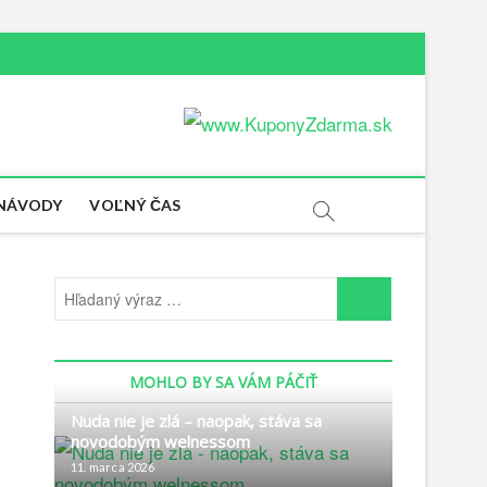
 NÁVODY
VOĽNÝ ČAS
MOHLO BY SA VÁM PÁČIŤ
Nuda nie je zlá – naopak, stáva sa
novodobým welnessom
11. marca 2026