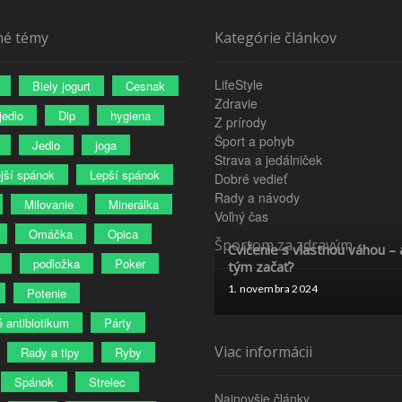
p
a
né témy
Kategórie článkov
g
e
LifeStyle
Biely jogurt
Cesnak
Zdravie
jedlo
Dip
hygiena
Z prírody
Šport a pohyb
Jedlo
joga
Strava a jedálniček
ejší spánok
Lepší spánok
Dobré vedieť
Rady a návody
Milovanie
Minerálka
Voľný čas
Omáčka
Opica
Športom za zdravým
Cvičenie s vlastnou váhou – 
podložka
Poker
tým začať?
1. novembra 2024
Potenie
é antibiotikum
Párty
Viac informácii
Rady a tipy
Ryby
Spánok
Strelec
Najnovšie články