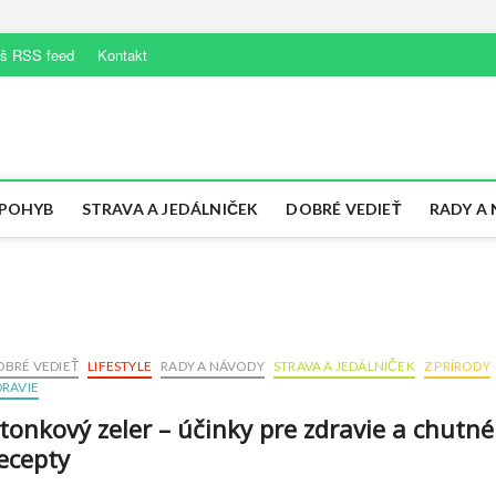
š RSS feed
Kontakt
k
ÝLU
 POHYB
STRAVA A JEDÁLNIČEK
DOBRÉ VEDIEŤ
RADY A
OBRÉ VEDIEŤ
LIFESTYLE
RADY A NÁVODY
STRAVA A JEDÁLNIČEK
Z PRÍRODY
DRAVIE
tonkový zeler – účinky pre zdravie a chutné
ecepty