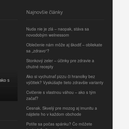
Najnovšie články
Nuda nie je zlá – naopak, stáva sa
novodobým welnessom
Oblečenie nám môže aj škodiť – obliekate
sa „zdravo“?
Stonkový zeler – účinky pre zdravie a
chutné recepty
Ako si vychutnať pizzu či hranolky bez
ako s
výčitiek? Vyskúšajte tieto zdravšie varianty
Cvičenie s vlastnou váhou – ako s tým
začať?
Cesnak. Skvelý pre mozog aj imunitu a
nájdete ho v každom obchode
Potíte sa počas spánku? Čo môžete