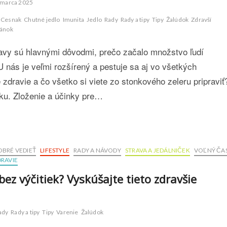
 marca 2025
Cesnak
Chutné jedlo
Imunita
Jedlo
Rady
Rady a tipy
Tipy
Žalúdok
Zdravší
ánok
pravy sú hlavnými dôvodmi, prečo začalo množstvo ľudí
U nás je veľmi rozšírený a pestuje sa aj vo všetkých
 zdravie a čo všetko si viete zo stonkového zeleru pripraviť
nku. Zloženie a účinky pre…
OBRÉ VEDIEŤ
LIFESTYLE
RADY A NÁVODY
STRAVA A JEDÁLNIČEK
VOĽNÝ ČA
DRAVIE
bez výčitiek? Vyskúšajte tieto zdravšie
ady
Rady a tipy
Tipy
Varenie
Žalúdok