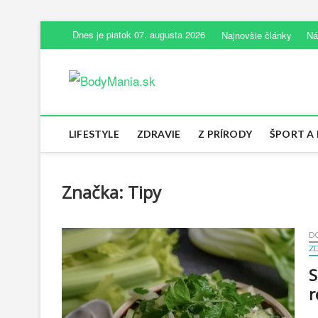
Dnes je piatok 07. augusta 2026
Najnovšie články
Ná
BodyMania.s
MAGAZÍN ZDRAVIA A ŽIVOTNÉHO ŠT
LIFESTYLE
ZDRAVIE
Z PRÍRODY
ŠPORT A
Značka:
Tipy
D
Z
S
r