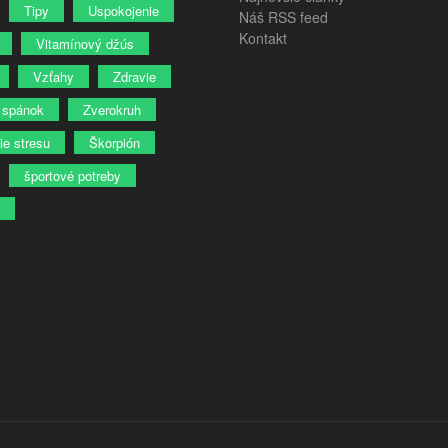
Tipy
Uspokojenie
Náš RSS feed
Kontakt
Vitamínový džús
Vzťahy
Zdravie
 spánok
Zverokruh
ie stresu
Škorpión
športové potreby