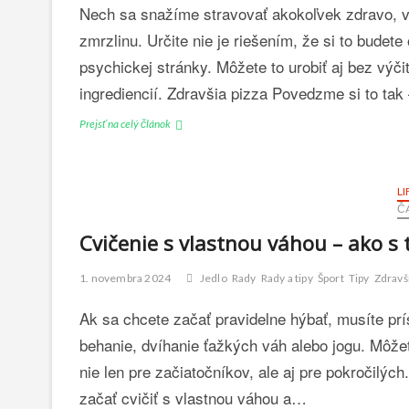
Nech sa snažíme stravovať akokoľvek zdravo, v
r
–
zmrzlinu. Určite nie je riešením, že si to budet
ú
psychickej stránky. Môžete to urobiť aj bez výčit
č
i
ingrediencií. Zdravšia pizza Povedzme si to ta
n
k
Prejsť na celý článok
A
y
k
p
o
r
s
LI
e
i
Č
z
v
d
y
Cvičenie s vlastnou váhou – ako s 
r
c
a
h
1. novembra 2024
Jedlo
Rady
Rady a tipy
Šport
Tipy
Zdravš
v
u
i
t
Ak sa chcete začať pravidelne hýbať, musíte prí
e
n
behanie, dvíhanie ťažkých váh alebo jogu. Môže
a
a
c
ť
nie len pre začiatočníkov, ale aj pre pokročilýc
h
p
začať cvičiť s vlastnou váhou a…
u
i