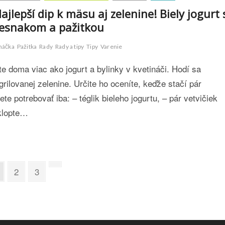
ajlepší dip k mäsu aj zelenine! Biely jogurt 
esnakom a pažitkou
áčka
Pažitka
Rady
Rady a tipy
Tipy
Varenie
te doma viac ako jogurt a bylinky v kvetináči. Hodí sa
ilovanej zelenine. Určite ho oceníte, keďže stačí pár
te potrebovať iba: – téglik bieleho jogurtu, – pár vetvičiek
yklopte…
P
2
P
3
N
a
a
e
g
g
x
e
e
t