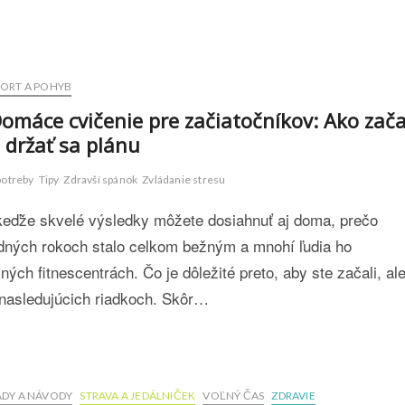
PORT A POHYB
omáce cvičenie pre začiatočníkov: Ako zača
 držať sa plánu
potreby
Tipy
Zdravší spánok
Zvládanie stresu
 keďže skvelé výsledky môžete dosiahnuť aj doma, prečo
dných rokoch stalo celkom bežným a mnohí ľudia ho
ch fitnescentrách. Čo je dôležité preto, aby ste začali, al
v nasledujúcich riadkoch. Skôr…
ADY A NÁVODY
STRAVA A JEDÁLNIČEK
VOĽNÝ ČAS
ZDRAVIE