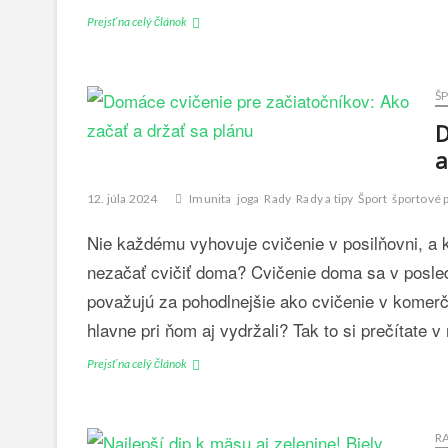
t
z
Prejsť na celý článok
C
n
z
v
é
u
i
r
č
č
e
i
Š
e
c
h
n
D
e
r
i
p
a
a
e
t
n
s
y
o
12. júla 2024
Imunita
joga
Rady
Rady a tipy
Šport
športové 
v
l
l
k
Nie každému vyhovuje cvičenie v posilňovni, a
a
y
s
nezačať cvičiť doma? Cvičenie doma sa v posle
b
t
e
považujú za pohodlnejšie ako cvičenie v komerčný
n
z
o
hlavne pri ňom aj vydržali? Tak to si prečítate 
v
u
ý
v
Prejsť na celý článok
D
č
á
o
i
h
m
t
o
á
i
R
u
c
e