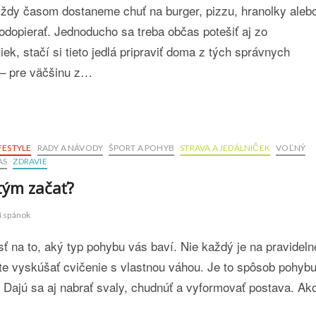
ždy časom dostaneme chuť na burger, pizzu, hranolky aleb
e odopierať. Jednoducho sa treba občas potešiť aj zo
iek, stačí si tieto jedlá pripraviť doma z tých správnych
k – pre väčšinu z…
FESTYLE
RADY A NÁVODY
ŠPORT A POHYB
STRAVA A JEDÁLNIČEK
VOĽNÝ
AS
ZDRAVIE
tým začať?
í spánok
sť na to, aký typ pohybu vás baví. Nie každý je na pravideln
te vyskúšať cvičenie s vlastnou váhou. Je to spôsob pohyb
h. Dajú sa aj nabrať svaly, chudnúť a vyformovať postava. Ak