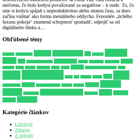
niečomu, čo bolo kedysi považované za negatívne – k nude. To, čo
sme si kedysi spájali s neproduktivitou alebo stratou času, sa dnes
začína vnímať ako forma mentálneho oddychu. Fenomén „tichého
luxusu pokoja“ znamená schopnosť spomaliť, odpojiť sa od
digitálneho hluku a…
Obľúbené témy
Imunita
Cesnak
Chutné jedlo
Dip
Alkohol
Biely jogurt
hygiena
Jedlo
joga
Lepší spánok
Mozog
Kvalitnejší spánok
Libido
Milovanie
Minerálka
Potenie
Omáčka
Opica
Pažitka
podložka
Poker
Posteľ
Prírodné antibiotikum
Párty
Rady a tipy
Rady
Tipy
Stres
Ryby
Sex
Spánok
Strelec
Zdravší
Varenie
Zdravie
Uspokojenie
Vitamínový džús
Vodnár
Vzťahy
spánok
Zvládanie stresu
Šport
športové
Zverokruh
Škorpión
Žalúdok
potreby
Kategórie článkov
LifeStyle
Zdravie
Z prírody