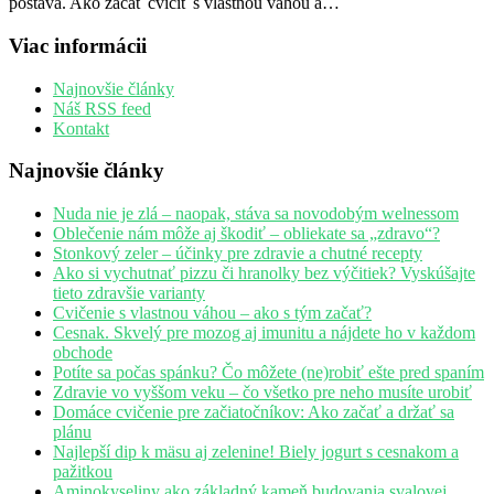
postava. Ako začať cvičiť s vlastnou váhou a…
Viac informácii
Najnovšie články
Náš RSS feed
Kontakt
Najnovšie články
Nuda nie je zlá – naopak, stáva sa novodobým welnessom
Oblečenie nám môže aj škodiť – obliekate sa „zdravo“?
Stonkový zeler – účinky pre zdravie a chutné recepty
Ako si vychutnať pizzu či hranolky bez výčitiek? Vyskúšajte
tieto zdravšie varianty
Cvičenie s vlastnou váhou – ako s tým začať?
Cesnak. Skvelý pre mozog aj imunitu a nájdete ho v každom
obchode
Potíte sa počas spánku? Čo môžete (ne)robiť ešte pred spaním
Zdravie vo vyššom veku – čo všetko pre neho musíte urobiť
Domáce cvičenie pre začiatočníkov: Ako začať a držať sa
plánu
Najlepší dip k mäsu aj zelenine! Biely jogurt s cesnakom a
pažitkou
Aminokyseliny ako základný kameň budovania svalovej