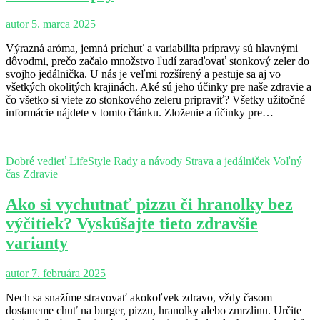
autor
5. marca 2025
Výrazná aróma, jemná príchuť a variabilita prípravy sú hlavnými
dôvodmi, prečo začalo množstvo ľudí zaraďovať stonkový zeler do
svojho jedálnička. U nás je veľmi rozšírený a pestuje sa aj vo
všetkých okolitých krajinách. Aké sú jeho účinky pre naše zdravie a
čo všetko si viete zo stonkového zeleru pripraviť? Všetky užitočné
informácie nájdete v tomto článku. Zloženie a účinky pre…
Dobré vedieť
LifeStyle
Rady a návody
Strava a jedálniček
Voľný
čas
Zdravie
Ako si vychutnať pizzu či hranolky bez
výčitiek? Vyskúšajte tieto zdravšie
varianty
autor
7. februára 2025
Nech sa snažíme stravovať akokoľvek zdravo, vždy časom
dostaneme chuť na burger, pizzu, hranolky alebo zmrzlinu. Určite