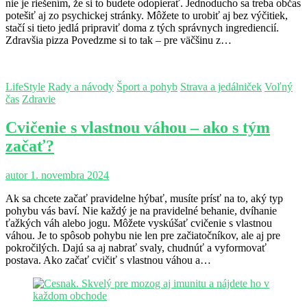
nie je riešením, že si to budete odopierať. Jednoducho sa treba občas
potešiť aj zo psychickej stránky. Môžete to urobiť aj bez výčitiek,
stačí si tieto jedlá pripraviť doma z tých správnych ingrediencií.
Zdravšia pizza Povedzme si to tak – pre väčšinu z…
LifeStyle
Rady a návody
Šport a pohyb
Strava a jedálniček
Voľný
čas
Zdravie
Cvičenie s vlastnou váhou – ako s tým
začať?
autor
1. novembra 2024
Ak sa chcete začať pravidelne hýbať, musíte prísť na to, aký typ
pohybu vás baví. Nie každý je na pravidelné behanie, dvíhanie
ťažkých váh alebo jogu. Môžete vyskúšať cvičenie s vlastnou
váhou. Je to spôsob pohybu nie len pre začiatočníkov, ale aj pre
pokročilých. Dajú sa aj nabrať svaly, chudnúť a vyformovať
postava. Ako začať cvičiť s vlastnou váhou a…