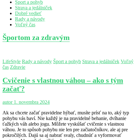
Šport a pohyb
Strava a jedálniček
Dobré vedieť
Rady a návody
Voľný čas
Športom za zdravým
LifeStyle
Rady a návody
Šport a pohyb
Strava a jedálniček
Voľný
čas
Zdravie
Cvičenie s vlastnou váhou – ako s tým
začať?
autor
1. novembra 2024
Ak sa chcete začať pravidelne hýbať, musíte prísť na to, aký typ
pohybu vás baví. Nie každý je na pravidelné behanie, dvíhanie
ťažkých váh alebo jogu. Môžete vyskúšať cvičenie s vlastnou
váhou. Je to spôsob pohybu nie len pre začiatočníkov, ale aj pre
pokročilých. Dajú sa aj nabrať svaly, chudnúť a vyformovať