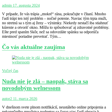
admin
17. augusta 2024
V prípade, že vás trápia „mokré“ rána, pokračujte v čítaní. Mnoho
ľudí trápi ten istý problém – nočné potenie. Naviac tým trpia muži,
no stretnú sa s tým aj ženy – výnimky. Niekedy nestačí iba stiahnuť
kúrenie a otvoriť okno. Môžu to spôsobovať aj zdravotné problémy.
Ešte pred spaním Skôr, než sa odovzdáte spánku sa odporúča
miestnosť poriadne prevetrať. Tým…
Čo vás aktuálne zaujíma
Voľný čas
Nuda nie je zlá – naopak, stáva sa
novodobým welnessom
autor2
11. marca 2026
V dnešnom svete plnom notifikácií, neustáleho online pripojenia a
nekonečného množstva podnetov sa čoraz viac ľudí obracia k