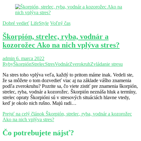
Dobré vedieť
LifeStyle
Voľný čas
Škorpión, strelec, ryba, vodnár a
kozorožec Ako na nich vplýva stres?
admin
6. marca 2022
Ryby
Škorpión
Strelec
Stres
Vodnár
Zverokruh
Zvládanie stresu
Na stres toho vplýva veľa, každý to pritom máme inak. Vedeli ste,
že sa môžete o tom dozvedieť viac aj na základe vášho znamenia
podľa zverokruhu? Pozrite sa, čo viete zistiť pre znamenia škorpión,
strelec, ryba, vodnár a kozorožec. Škorpión neznáša hluk a termíny,
strelec opraty Škorpióni sú v stresových situáciách hlavne vtedy,
keď je okolo nich rušno. Majú radi…
Prejsť na celý článok
Škorpión, strelec, ryba, vodnár a kozorožec
Ako na nich vplýva stres?
Čo potrebujete nájsť?