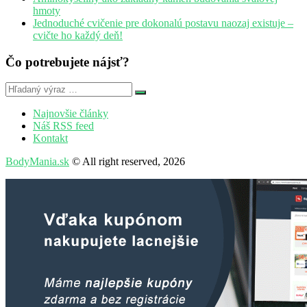
hmoty
Jednoduché cvičenie pre dokonalú postavu naozaj existuje –
cvičte ho každý deň!
Čo potrebujete nájsť?
Najnovšie články
Náš RSS feed
Kontakt
BodyMania.sk
© All right reserved, 2026