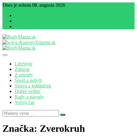
Dnes je sobota 08. augusta 2026
Najnovšie články
Náš RSS feed
Kontakt
Magazín zdravia a životného štýlu
BodyMania.sk
LifeStyle
Zdravie
Z prírody
Šport a pohyb
Strava a jedálniček
Dobré vedieť
Rady a návody
Voľný čas
Značka:
Zverokruh