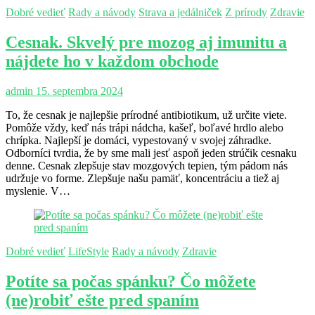
Dobré vedieť
Rady a návody
Strava a jedálniček
Z prírody
Zdravie
Cesnak. Skvelý pre mozog aj imunitu a
nájdete ho v každom obchode
admin
15. septembra 2024
To, že cesnak je najlepšie prírodné antibiotikum, už určite viete.
Pomôže vždy, keď nás trápi nádcha, kašeľ, boľavé hrdlo alebo
chrípka. Najlepší je domáci, vypestovaný v svojej záhradke.
Odborníci tvrdia, že by sme mali jesť aspoň jeden strúčik cesnaku
denne. Cesnak zlepšuje stav mozgových tepien, tým pádom nás
udržuje vo forme. Zlepšuje našu pamäť, koncentráciu a tiež aj
myslenie. V…
Dobré vedieť
LifeStyle
Rady a návody
Zdravie
Potíte sa počas spánku? Čo môžete
(ne)robiť ešte pred spaním