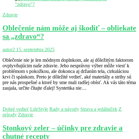
Zdravie
Oblečenie nám môže aj škodiť – obliekate
sa „zdravo“?
autor2
15. septembra 2025
Oblečenie nie je len módnym doplnkom, ale aj dôležitým faktorom
ovplyvňujúcim naše zdravie. Jeho nesprávny výber môže viesť k
problémom s pokožkou, ale dokonca aj držaním tela, cirkuláciou
krvi či spánkom. Preto je dôležité vedieť, aké materiály a strihy sú
pre nás prospešné a ktoré by sme mali radšej obísť. Ak vás táto téma
zaujala, určite čítajte ďalej! Syntetika nie…
Dobré vedieť
LifeStyle
Rady a návody
Strava a jedálniček
Z
prírody
Zdravie
Stonkový zeler – účinky pre zdravie a
chutné recepty