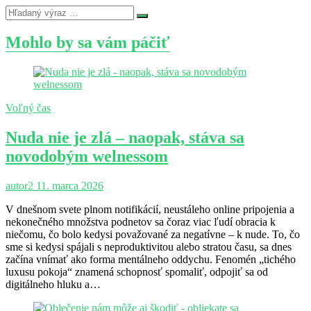
Mohlo by sa vám páčiť
Voľný čas
Nuda nie je zlá – naopak, stáva sa
novodobým welnessom
autor2
11. marca 2026
V dnešnom svete plnom notifikácií, neustáleho online pripojenia a
nekonečného množstva podnetov sa čoraz viac ľudí obracia k
niečomu, čo bolo kedysi považované za negatívne – k nude. To, čo
sme si kedysi spájali s neproduktivitou alebo stratou času, sa dnes
začína vnímať ako forma mentálneho oddychu. Fenomén „tichého
luxusu pokoja“ znamená schopnosť spomaliť, odpojiť sa od
digitálneho hluku a…