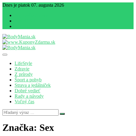
Dnes je piatok 07. augusta 2026
Najnovšie články
Náš RSS feed
Kontakt
Magazín zdravia a životného štýlu
BodyMania.sk
LifeStyle
Zdravie
Z prírody
Šport a pohyb
Strava a jedálniček
Dobré vedieť
Rady a návody
Voľný čas
Značka:
Sex