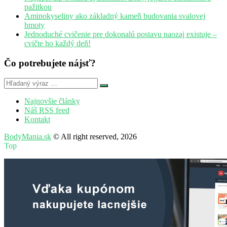
pažitkou
Aminokyseliny ako základný kameň budovania svalovej
hmoty
Jednoduché cvičenie pre dokonalú postavu naozaj existuje –
cvičte ho každý deň!
Čo potrebujete nájsť?
Najnovšie články
Náš RSS feed
Kontakt
BodyMania.sk
© All right reserved, 2026
Top