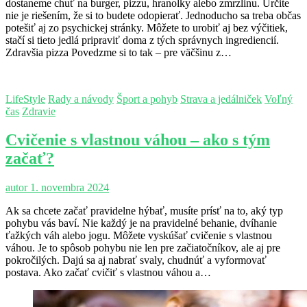
dostaneme chuť na burger, pizzu, hranolky alebo zmrzlinu. Určite
nie je riešením, že si to budete odopierať. Jednoducho sa treba občas
potešiť aj zo psychickej stránky. Môžete to urobiť aj bez výčitiek,
stačí si tieto jedlá pripraviť doma z tých správnych ingrediencií.
Zdravšia pizza Povedzme si to tak – pre väčšinu z…
LifeStyle
Rady a návody
Šport a pohyb
Strava a jedálniček
Voľný
čas
Zdravie
Cvičenie s vlastnou váhou – ako s tým
začať?
autor
1. novembra 2024
Ak sa chcete začať pravidelne hýbať, musíte prísť na to, aký typ
pohybu vás baví. Nie každý je na pravidelné behanie, dvíhanie
ťažkých váh alebo jogu. Môžete vyskúšať cvičenie s vlastnou
váhou. Je to spôsob pohybu nie len pre začiatočníkov, ale aj pre
pokročilých. Dajú sa aj nabrať svaly, chudnúť a vyformovať
postava. Ako začať cvičiť s vlastnou váhou a…