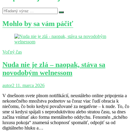
Mohlo by sa vám páčiť
Voľný čas
Nuda nie je zlá – naopak, stáva sa
novodobým welnessom
autor2
11. marca 2026
V dnešnom svete plnom notifikácií, neustáleho online pripojenia a
nekonečného množstva podnetov sa čoraz viac ľudí obracia k
niečomu, čo bolo kedysi považované za negatívne – k nude. To, čo
sme si kedysi spájali s neproduktivitou alebo stratou času, sa dnes
začína vnímať ako forma mentálneho oddychu. Fenomén „tichého
luxusu pokoja“ znamená schopnosť spomaliť, odpojiť sa od
digitálneho hluku a…