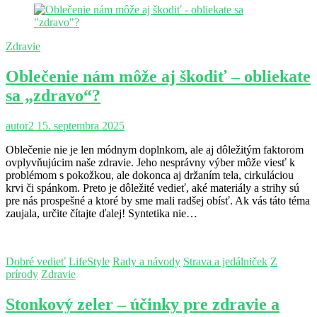
Zdravie
Oblečenie nám môže aj škodiť – obliekate
sa „zdravo“?
autor2
15. septembra 2025
Oblečenie nie je len módnym doplnkom, ale aj dôležitým faktorom
ovplyvňujúcim naše zdravie. Jeho nesprávny výber môže viesť k
problémom s pokožkou, ale dokonca aj držaním tela, cirkuláciou
krvi či spánkom. Preto je dôležité vedieť, aké materiály a strihy sú
pre nás prospešné a ktoré by sme mali radšej obísť. Ak vás táto téma
zaujala, určite čítajte ďalej! Syntetika nie…
Dobré vedieť
LifeStyle
Rady a návody
Strava a jedálniček
Z
prírody
Zdravie
Stonkový zeler – účinky pre zdravie a