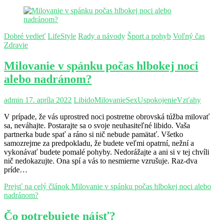
Dobré vedieť
LifeStyle
Rady a návody
Šport a pohyb
Voľný čas
Zdravie
Milovanie v spánku počas hlbokej noci
alebo nadránom?
admin
17. apríla 2022
Libido
Milovanie
Sex
Uspokojenie
Vzťahy
V prípade, že vás uprostred noci postretne obrovská túžba milovať
sa, neváhajte. Postarajte sa o svoje neuhasiteľné libido. Vaša
partnerka bude spať a ráno si nič nebude pamätať. Všetko
samozrejme za predpokladu, že budete veľmi opatrní, nežní a
vykonávať budete pomalé pohyby. Nedorážajte a ani si v tej chvíli
nič nedokazujte. Ona spí a vás to nesmierne vzrušuje. Raz-dva
príde…
Prejsť na celý článok
Milovanie v spánku počas hlbokej noci alebo
nadránom?
Čo potrebujete nájsť?