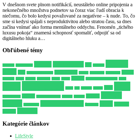
V dnešnom svete plnom notifikácií, neustáleho online pripojenia a
nekonečného množstva podnetov sa čoraz viac ľudí obracia k
niečomu, čo bolo kedysi považované za negatívne – k nude. To, čo
sme si kedysi spájali s neproduktivitou alebo stratou času, sa dnes
začína vnímať ako forma mentálneho oddychu. Fenomén „tichého
luxusu pokoja“ znamená schopnosť spomaliť, odpojiť sa od
digitálneho hluku a…
Obľúbené témy
Imunita
Cesnak
Chutné jedlo
Dip
Alkohol
Biely jogurt
hygiena
Jedlo
joga
Lepší spánok
Mozog
Kvalitnejší spánok
Libido
Milovanie
Minerálka
Potenie
Omáčka
Opica
Pažitka
podložka
Poker
Posteľ
Prírodné antibiotikum
Párty
Rady a tipy
Rady
Tipy
Stres
Ryby
Sex
Spánok
Strelec
Zdravší
Varenie
Zdravie
Uspokojenie
Vitamínový džús
Vodnár
Vzťahy
spánok
Zvládanie stresu
Šport
športové
Zverokruh
Škorpión
Žalúdok
potreby
Kategórie článkov
LifeStyle