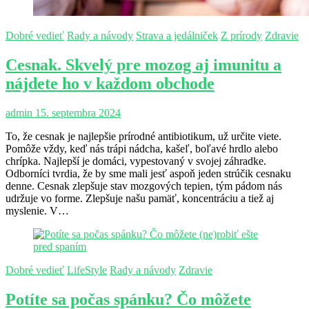
Dobré vedieť
Rady a návody
Strava a jedálniček
Z prírody
Zdravie
Cesnak. Skvelý pre mozog aj imunitu a
nájdete ho v každom obchode
admin
15. septembra 2024
To, že cesnak je najlepšie prírodné antibiotikum, už určite viete.
Pomôže vždy, keď nás trápi nádcha, kašeľ, boľavé hrdlo alebo
chrípka. Najlepší je domáci, vypestovaný v svojej záhradke.
Odborníci tvrdia, že by sme mali jesť aspoň jeden strúčik cesnaku
denne. Cesnak zlepšuje stav mozgových tepien, tým pádom nás
udržuje vo forme. Zlepšuje našu pamäť, koncentráciu a tiež aj
myslenie. V…
Dobré vedieť
LifeStyle
Rady a návody
Zdravie
Potíte sa počas spánku? Čo môžete