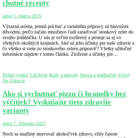
chutné recepty
autor
5. marca 2025
Výrazná aróma, jemná príchuť a variabilita prípravy sú hlavnými
dôvodmi, prečo začalo množstvo ľudí zaraďovať stonkový zeler do
svojho jedálnička. U nás je veľmi rozšírený a pestuje sa aj vo
všetkých okolitých krajinách. Aké sú jeho účinky pre naše zdravie a
čo všetko si viete zo stonkového zeleru pripraviť? Všetky užitočné
informácie nájdete v tomto článku. Zloženie a účinky pre…
Dobré vedieť
LifeStyle
Rady a návody
Strava a jedálniček
Voľný
čas
Zdravie
Ako si vychutnať pizzu či hranolky bez
výčitiek? Vyskúšajte tieto zdravšie
varianty
autor
7. februára 2025
Nech sa snažíme stravovať akokoľvek zdravo, vždy časom