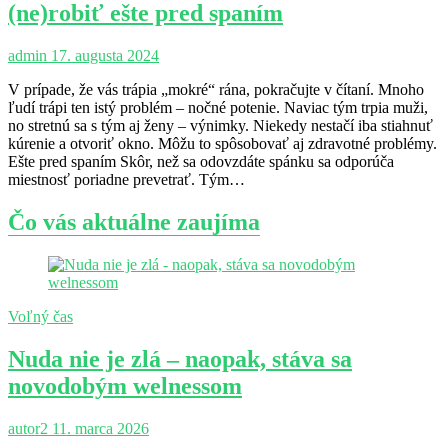
(ne)robiť ešte pred spaním
admin
17. augusta 2024
V prípade, že vás trápia „mokré“ rána, pokračujte v čítaní. Mnoho
ľudí trápi ten istý problém – nočné potenie. Naviac tým trpia muži,
no stretnú sa s tým aj ženy – výnimky. Niekedy nestačí iba stiahnuť
kúrenie a otvoriť okno. Môžu to spôsobovať aj zdravotné problémy.
Ešte pred spaním Skôr, než sa odovzdáte spánku sa odporúča
miestnosť poriadne prevetrať. Tým…
Čo vás aktuálne zaujíma
Voľný čas
Nuda nie je zlá – naopak, stáva sa
novodobým welnessom
autor2
11. marca 2026