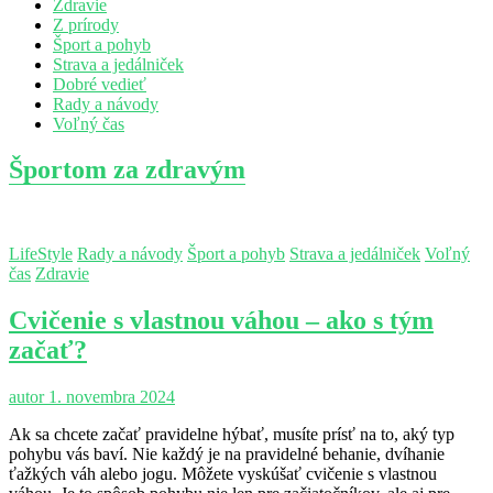
Zdravie
Z prírody
Šport a pohyb
Strava a jedálniček
Dobré vedieť
Rady a návody
Voľný čas
Športom za zdravým
LifeStyle
Rady a návody
Šport a pohyb
Strava a jedálniček
Voľný
čas
Zdravie
Cvičenie s vlastnou váhou – ako s tým
začať?
autor
1. novembra 2024
Ak sa chcete začať pravidelne hýbať, musíte prísť na to, aký typ
pohybu vás baví. Nie každý je na pravidelné behanie, dvíhanie
ťažkých váh alebo jogu. Môžete vyskúšať cvičenie s vlastnou