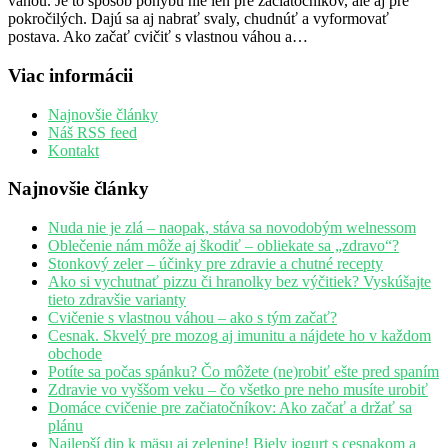
váhou. Je to spôsob pohybu nie len pre začiatočníkov, ale aj pre
pokročilých. Dajú sa aj nabrať svaly, chudnúť a vyformovať
postava. Ako začať cvičiť s vlastnou váhou a…
Viac informácii
Najnovšie články
Náš RSS feed
Kontakt
Najnovšie články
Nuda nie je zlá – naopak, stáva sa novodobým welnessom
Oblečenie nám môže aj škodiť – obliekate sa „zdravo“?
Stonkový zeler – účinky pre zdravie a chutné recepty
Ako si vychutnať pizzu či hranolky bez výčitiek? Vyskúšajte
tieto zdravšie varianty
Cvičenie s vlastnou váhou – ako s tým začať?
Cesnak. Skvelý pre mozog aj imunitu a nájdete ho v každom
obchode
Potíte sa počas spánku? Čo môžete (ne)robiť ešte pred spaním
Zdravie vo vyššom veku – čo všetko pre neho musíte urobiť
Domáce cvičenie pre začiatočníkov: Ako začať a držať sa
plánu
Najlepší dip k mäsu aj zelenine! Biely jogurt s cesnakom a